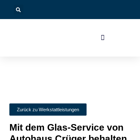
Unsere Fahrzeugangebote
Zurück zu Werkstattleistungen
Mit dem Glas-Service von
Autohaus Crüger behalten